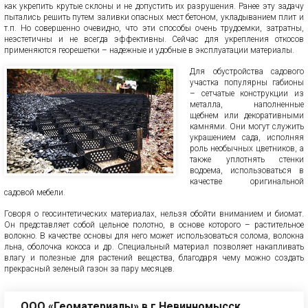
как укрепить крутые склоны и не допустить их разрушения. Ранее эту задачу
пытались решить путем заливки опасных мест бетоном, укладыванием плит и
т.п. Но совершенно очевидно, что эти способы очень трудоемки, затратны,
неэстетичны и не всегда эффективны. Сейчас для укрепления откосов
применяются георешетки – надежные и удобные в эксплуатации материалы.
Для обустройства садового
участка популярны габионы
– сетчатые конструкции из
металла, наполненные
щебнем или декоративными
камнями. Они могут служить
украшением сада, исполняя
роль необычных цветников, а
также уплотнять стенки
водоема, использоваться в
качестве оригинальной
садовой мебели.
Говоря о геосинтетических материалах, нельзя обойти вниманием и биомат.
Он представляет собой цельное полотно, в основе которого – растительное
волокно. В качестве основы для него может использоваться солома, волокна
льна, оболочка кокоса и др. Специальный материал позволяет накапливать
влагу и полезные для растений вещества, благодаря чему можно создать
прекрасный зеленый газон за пару месяцев.
ООО «Геоматериалы» в г.Невинномысск