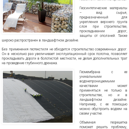
Геосинтетические материалы
– вид сырья,
предназначенный для
укрепления верхнего грунта
слоя при строительстве,
прокладывании дорог,
защиты от оползней. Также
широко распространен в ландшафтном дизайне.
Без применения геотекстиля не обходится строительство современных дорог.
Он в несколько раз увеличивает эксплуатационный срок полотна, позволяет
прокладывать дороги в болотистой местности, не делая дополнительных трат
на проведение глубинного дренажа.
Геомембрана с ее
уникальными
водонепроницаемыми
качествами может
применяться не только в
строительстве, но и в
ландшафтном дизайне.
Например, с ее помощью
можно обустроить водоем на
своем участке.
Объемная георешетка
поможет решить проблему,