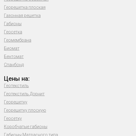
Георешетка плоская
Газонная решетка
Габионы
Геосетка
Геомембрана
Биомат
Бентомат
Спанбонд
Цены на:
Геотекстиль
Геотекстиль Дорнит
Георешетку
Георешетку плоскую
Геосетку
Коробчатые габионы
Габионы Матрасного типа