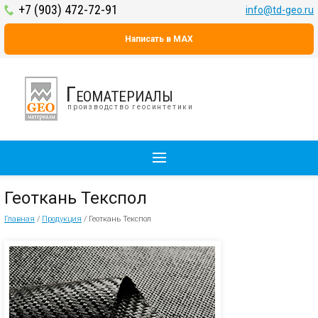
+7 (903) 472-72-91
info@td-geo.ru
Написать в MAX
Геоматериалы
производство геосинтетики
Геоткань Текспол
Главная
/
Продукция
/
Геоткань Текспол