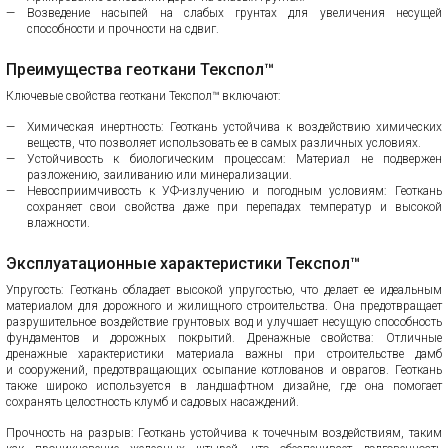
Возведение насыпей на слабых грунтах для увеличения несущей
способности и прочности на сдвиг.
Преимущества геоткани Текспол™
Ключевые свойства геоткани Текспол™ включают:
Химическая инертность: Геоткань устойчива к воздействию химических
веществ, что позволяет использовать ее в самых различных условиях.
Устойчивость к биологическим процессам: Материал не подвержен
разложению, заиливанию или минерализации.
Невосприимчивость к УФ-излучению и погодным условиям: Геоткань
сохраняет свои свойства даже при перепадах температур и высокой
влажности.
Эксплуатационные характеристики Текспол™
Упругость: Геоткань обладает высокой упругостью, что делает ее идеальным
материалом для дорожного и жилищного строительства. Она предотвращает
разрушительное воздействие грунтовых вод и улучшает несущую способность
фундаментов и дорожных покрытий. Дренажные свойства: Отличные
дренажные характеристики материала важны при строительстве дамб
и сооружений, предотвращающих осыпание котлованов и оврагов. Геоткань
также широко используется в ландшафтном дизайне, где она помогает
сохранять целостность клумб и садовых насаждений.
Прочность на разрыв: Геоткань устойчива к точечным воздействиям, таким