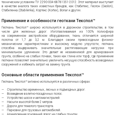
техническим условиям ТУ 2290-004-68781351-2012. Этот материал выступает
в качестве аналога таких известных брендов, как Стабитекс, Геолон (Geolon),
Стабиленка (Stabilenka), Кортекс (Kortex), Bonar и других.
Применение и особенности геоткани Текспол™
Геоткань Текспол™ широко используется в дорожном строительстве, в том
числе для железных дорог. Изготавливаемая из 100% полиэфира
на современном австрийском оборудовании, ткань отличается шириной
полотна от 1,7 до 3,2 м. Благодаря своим превосходным физико-
механическим характеристикам и высокому модулю упругости, геоткань
способна выдерживать значительные растягивающие нагрузки при
минимальном удлинении. Это делает ее незаменимой для армирования
грунта, особенно на слабых почвах, таких как глина или торф, где применение
геоткани позволяет значительно увеличить несущую способность возводимых
сооружений и избежать затрат на замену грунта.
Основные области применения Текспол™
Геоткань Текспол™ активно используется в различных сферах:
Строительство временных, лесных и подъездных дорог.
Возведение взлетно-посадочных полос.
Устройство шоссе и автомагистралей.
Насыпи высотой более 2 метров.
Дороги для тяжелого транспорта.
Парковки для грузовых автомобилей.
Армирование оснований дорог на слабых грунтах.