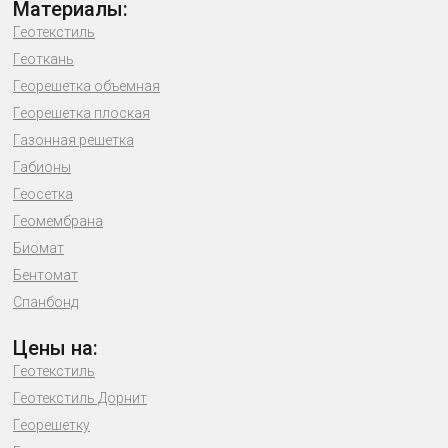
Материалы:
Геотекстиль
Геоткань
Георешетка объемная
Георешетка плоская
Газонная решетка
Габионы
Геосетка
Геомембрана
Биомат
Бентомат
Спанбонд
Цены на:
Геотекстиль
Геотекстиль Дорнит
Георешетку