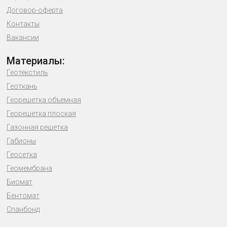
Договор-оферта
Контакты
Вакансии
Материалы:
Геотекстиль
Геоткань
Георешетка объемная
Георешетка плоская
Газонная решетка
Габионы
Геосетка
Геомембрана
Биомат
Бентомат
Спанбонд