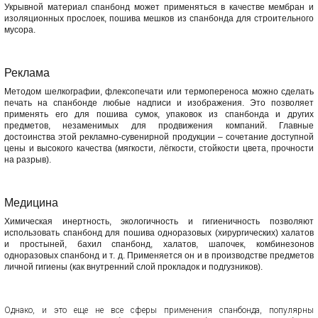
Укрывной материал спанбонд может применяться в качестве мембран и
изоляционных прослоек, пошива мешков из спанбонда для строительного
мусора.
Реклама
Методом шелкографии, флексопечати или термопереноса можно сделать
печать на спанбонде любые надписи и изображения. Это позволяет
применять его для пошива сумок, упаковок из спанбонда и других
предметов, незаменимых для продвижения компаний. Главные
достоинства этой рекламно-сувенирной продукции – сочетание доступной
цены и высокого качества (мягкости, лёгкости, стойкости цвета, прочности
на разрыв).
Медицина
Химическая инертность, экологичность и гигиеничность позволяют
использовать спанбонд для пошива одноразовых (хирургических) халатов
и простыней, бахил спанбонд, халатов, шапочек, комбинезонов
одноразовых спанбонд и т. д. Применяется он и в производстве предметов
личной гигиены (как внутренний слой прокладок и подгузников).
Однако, и это еще не все сферы применения спанбонда, популярны