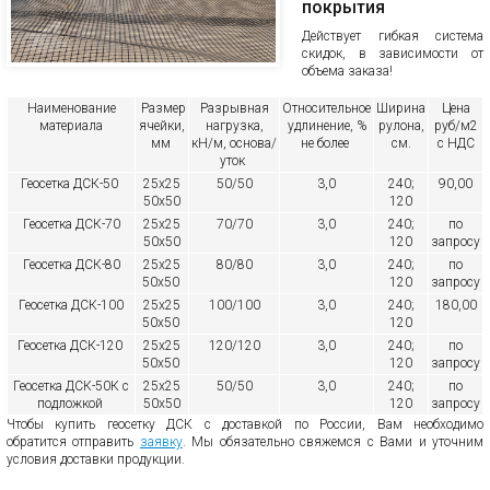
покрытия
Действует гибкая система
скидок, в зависимости от
объема заказа!
Наименование
Размер
Разрывная
Относительное
Ширина
Цена
материала
ячейки,
нагрузка,
удлинение, %
рулона,
руб/м2
мм
кН/м, основа/
не более
см.
с НДС
уток
Геосетка ДСК-50
25х25
50/50
3,0
240;
90,00
50х50
120
Геосетка ДСК-70
25х25
70/70
3,0
240;
по
50х50
120
запросу
Геосетка ДСК-80
25х25
80/80
3,0
240;
по
50х50
120
запросу
Геосетка ДСК-100
25х25
100/100
3,0
240;
180,00
50х50
120
Геосетка ДСК-120
25х25
120/120
3,0
240;
по
50х50
120
запросу
Геосетка ДСК-50К с
25х25
50/50
3,0
240;
по
подложкой
50х50
120
запросу
Чтобы купить геосетку ДСК с доставкой по России, Вам необходимо
обратится отправить
заявку
. Мы обязательно свяжемся с Вами и уточним
условия доставки продукции.