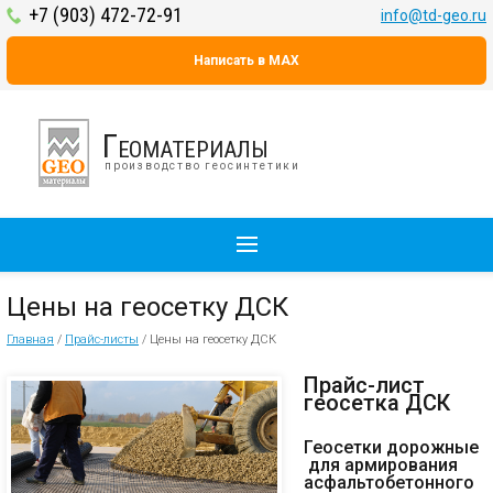
+7 (903) 472-72-91
info@td-geo.ru
Написать в MAX
Геоматериалы
производство геосинтетики
Цены на геосетку ДСК
Главная
/
Прайс-листы
/
Цены на геосетку ДСК
Прайс-лист
геосетка ДСК
Геосетки дорожные
для армирования
асфальтобетонного