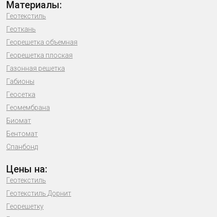
Материалы:
Геотекстиль
Геоткань
Георешетка объемная
Георешетка плоская
Газонная решетка
Габионы
Геосетка
Геомембрана
Биомат
Бентомат
Спанбонд
Цены на:
Геотекстиль
Геотекстиль Дорнит
Георешетку