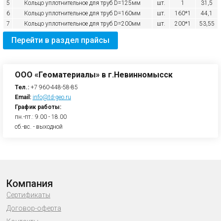
5
Кольцо уплотнительное для труб D=125мм
шт.
1
31,5
6
Кольцо уплотнительное для труб D=160мм
шт.
160*1
44,1
7
Кольцо уплотнительное для труб D=200мм
шт.
200*1
53,55
Перейти в раздел прайсы
ООО «Геоматериалы» в г.Невинномысск
Тел.:
+7 960-448-58-85
Email:
info@td-geo.ru
График работы:
пн.-пт.: 9.00 - 18.00
сб.-вс. - выходной
Компания
Сертификаты
Договор-оферта