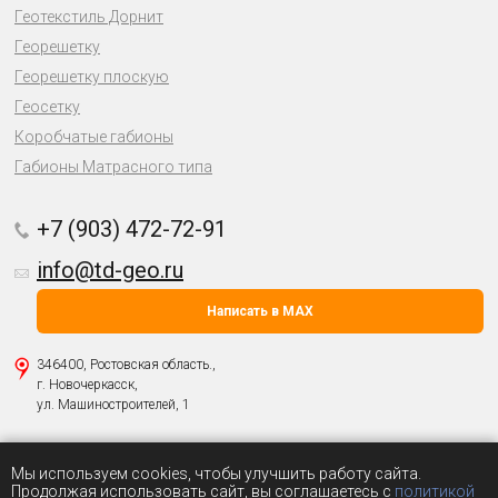
Геотекстиль Дорнит
Георешетку
Георешетку плоскую
Геосетку
Коробчатые габионы
Габионы Матрасного типа
+7 (903) 472-72-91
info@td-geo.ru
Написать в MAX
346400, Ростовская область.,
г. Новочеркасск,
ул. Машиностроителей, 1
Политика о защите персональных данных
Мы используем cookies, чтобы улучшить работу сайта.
© 2004-2026 ООО «
Геоматериалы
».
Продолжая использовать сайт, вы соглашаетесь с
политикой