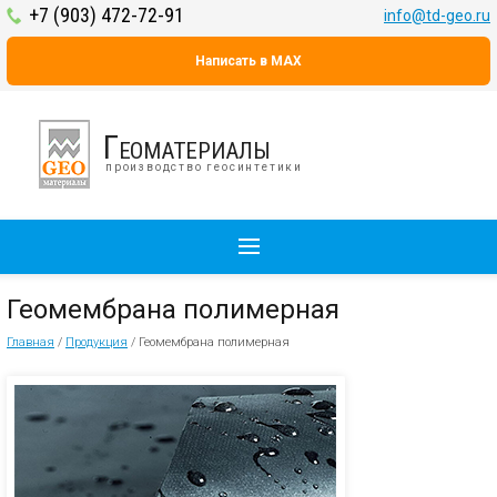
+7 (903) 472-72-91
info@td-geo.ru
Написать в MAX
Геоматериалы
производство геосинтетики
Геомембрана полимерная
Главная
/
Продукция
/
Геомембрана полимерная