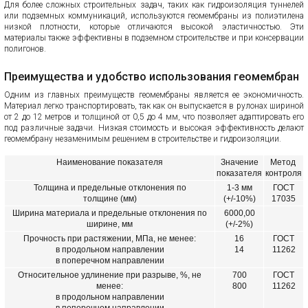
Для более сложных строительных задач, таких как гидроизоляция туннелей
или подземных коммуникаций, используются геомембраны из полиэтилена
низкой плотности, которые отличаются высокой эластичностью. Эти
материалы также эффективны в подземном строительстве и при консервации
полигонов.
Преимущества и удобство использования геомембран
Одним из главных преимуществ геомембраны является ее экономичность.
Материал легко транспортировать, так как он выпускается в рулонах шириной
от 2 до 12 метров и толщиной от 0,5 до 4 мм, что позволяет адаптировать его
под различные задачи. Низкая стоимость и высокая эффективность делают
геомембрану незаменимым решением в строительстве и гидроизоляции.
Наименование
показателя
Значение
Метод
показателя
контроля
Толщина и предельные отклонения по
1-3 мм
ГОСТ
толщине (мм)
(+/-10%)
17035
Ширина материала и предельные отклонения по
6000,00
ширине, мм
(+/-2%)
Прочность при растяжении, МПа, не менее:
16
ГОСТ
в продольном направлении
14
11262
в поперечном направлении
Относительное удлинение при разрыве, %, не
700
ГОСТ
менее:
800
11262
в продольном направлении