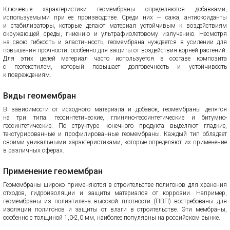
Ключевые характеристики геомембраны определяются добавками,
используемыми при ее производстве. Среди них — сажа, антиоксиданты
и стабилизаторы, которые делают материал устойчивым к воздействиям
окружающей среды, гниению и ультрафиолетовому излучению. Несмотря
на свою гибкость и эластичность, геомембрана нуждается в усилении для
повышения прочности, особенно для защиты от воздействия корней растений.
Для этих целей материал часто используется в составе композита
с геотекстилем, который повышает долговечность и устойчивость
к повреждениям.
Виды геомембран
В зависимости от исходного материала и добавок, геомембраны делятся
на три типа: геосинтетические, глиняно-геосинтетические и битумно-
геосинтетические. По структуре конечного продукта выделяют гладкие,
текстурированные и профилированные геомембраны. Каждый тип обладает
своими уникальными характеристиками, которые определяют их применение
в различных сферах.
Применение геомембран
Геомембраны широко применяются в строительстве полигонов для хранения
отходов, гидроизоляции и защиты материалов от коррозии. Например,
геомембраны из полиэтилена высокой плотности (ПВП) востребованы для
изоляции полигонов и защиты от влаги в строительстве. Эти мембраны,
особенно с толщиной 1,0-2,0 мм, наиболее популярны на российском рынке.