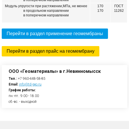
в поперечном направлении
Модуль упругости при растяжении,МПа, не менее
170
ГОСТ
в продольном направлении
170
11262
в поперечном направлении
Перейти в раздел применение геомембраны
Перейти в раздел прайс на геомембрану
ООО «Геоматериалы» в г.Невинномысск
Тел.:
+7 960-448-58-85
Email:
info@td-geo.ru
График работы:
пн.-пт.: 9.00 - 18.00
сб.-вс. - выходной