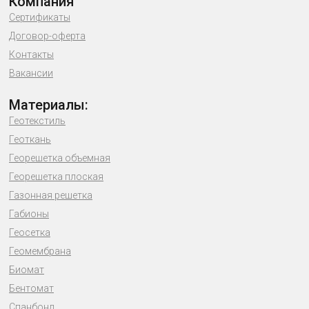
Компания
Сертификаты
Договор-оферта
Контакты
Вакансии
Материалы:
Геотекстиль
Геоткань
Георешетка объемная
Георешетка плоская
Газонная решетка
Габионы
Геосетка
Геомембрана
Биомат
Бентомат
Спанбонд