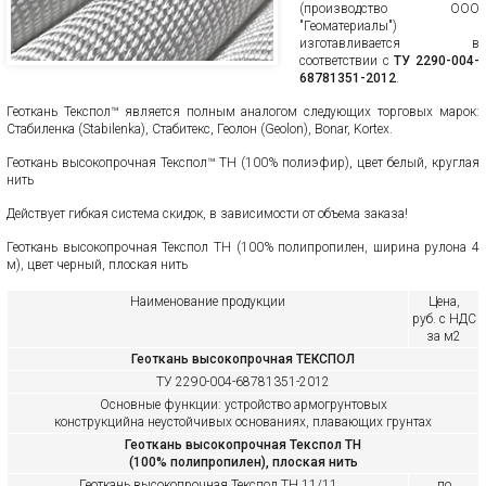
(производство ООО
"Геоматериалы")
изготавливается в
соответствии с
ТУ 2290-004-
68781351-2012
.
Геоткань Текспол™ является полным аналогом следующих торговых марок:
Стабиленка (Stabilenka), Стабитекс, Геолон (Geolon), Bonar, Kortex.
Геоткань высокопрочная Текспол™ ТН (100% полиэфир), цвет белый, круглая
нить
Действует гибкая система скидок, в зависимости от объема заказа!
Геоткань высокопрочная Текспол ТН (100% полипропилен, ширина рулона 4
м), цвет черный, плоская нить
Наименование продукции
Цена,
руб. с НДС
за м2
Геоткань высокопрочная ТЕКСПОЛ
ТУ 2290-004-68781351-2012
Основные функции: устройство армогрунтовых
конструкцийна неустойчивых основаниях, плавающих грунтах
Геоткань высокопрочная Текспол ТН
(100% полипропилен), плоская нить
Геоткань высокопрочная
Текспол ТН 11/11
по