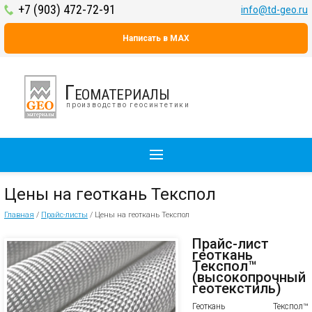
+7 (903) 472-72-91
info@td-geo.ru
Написать в MAX
Геоматериалы
производство геосинтетики
Цены на геоткань Текспол
Главная
/
Прайс-листы
/
Цены на геоткань Текспол
Прайс-лист
геоткань
Текспол™
(высокопрочный
геотекстиль)
Геоткань Текспол™