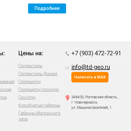
Подробнее
ы:
Цены на:
+7 (903) 472-72-91
Геотекстиль
info@td-geo.ru
Геотекстиль Дорнит
Написать в MAX
бъемная
Георешетку
лоская
Георешетку плоскую
етка
Геосетку
346400, Ростовская область.,
г. Новочеркасск,
Коробчатые габионы
ул. Машиностроителей, 1
Габионы Матрасного
типа