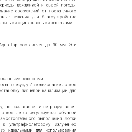
ериоды дождливой и сырой погоды,
вание сооружений от постепенного
овые решения для благоустройства
тальными оцинкованными решетками.
Aqua-Top составляет до 90 мм. Эти
нкованными решетками.
воды в секунду Использование лотков
установку ливневой канализации для
у, не разлагается и не разрушается.
лотков легко регулируется обычной
самостоятельного выполнения. Лотки
 к ультрафиолетовому излучению
 их идеальными для использования