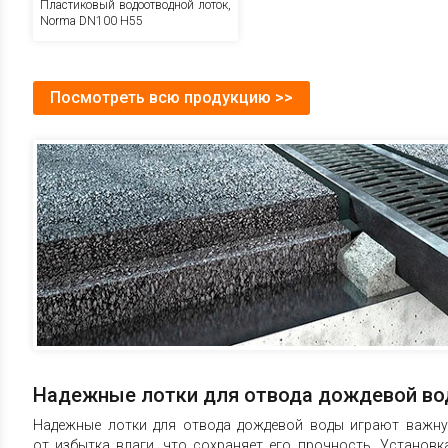
Пластиковый водоотводной лоток,
Norma DN100 H55
Посмотреть всю продукцию >>
Надежные лотки для отвода дождевой в
Надежные лотки для отвода дождевой воды играют важну
от избытка влаги, что сохраняет его прочность. Установк