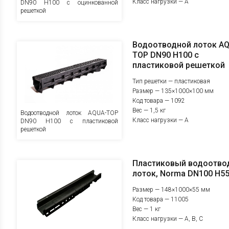
Класс нагрузки — A
DN90 H100 с оцинкованной
решеткой
Водоотводной лоток A
TOP DN90 H100 с
пластиковой решеткой
Тип решетки — пластиковая
Размер — 135×1000×100 мм
Код товара — 1092
Вес — 1,5 кг
Водоотводной лоток AQUA-TOP
Класс нагрузки — A
DN90 H100 с пластиковой
решеткой
Пластиковый водоотво
лоток, Norma DN100 H5
Размер — 148×1000×55 мм
Код товара — 11005
Вес — 1 кг
Класс нагрузки — A, B, C