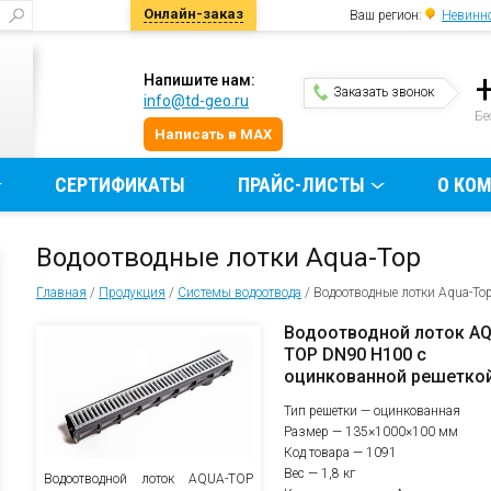
Онлайн-заказ
Ваш регион:
Невинн
Напишите нам:
Заказать звонок
info@td-geo.ru
и
Бе
Написать в MAX
СЕРТИФИКАТЫ
ПРАЙС-ЛИСТЫ
О КО
Водоотводные лотки Aqua-Top
Главная
/
Продукция
/
Системы водоотвода
/
Водоотводные лотки Aqua-To
Водоотводной лоток A
TOP DN90 H100 с
оцинкованной решетко
Тип решетки — оцинкованная
Размер — 135×1000×100 мм
Код товара — 1091
Вес — 1,8 кг
Водоотводной лоток AQUA-TOP