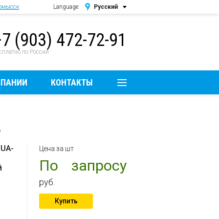
омысск
Language:
Русский
Русский
+7 (903) 472-72-91
English
сплатно по России
МПАНИИ
КОНТАКТЫ
p
QUA-
Цена за шт
По запросу
й
руб.
Купить