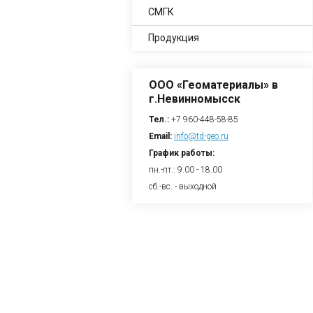
СМГК
Продукция
ООО «Геоматериалы» в
г.Невинномысск
Тел.:
+7 960-448-58-85
Email:
info@td-geo.ru
График работы:
пн.-пт.: 9.00 - 18.00
сб.-вс. - выходной