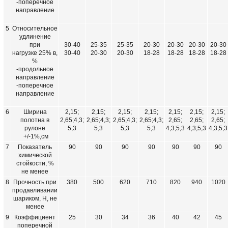
-поперечное
направление
5
Относительное
удлинение
при
30-40
25-35
25-35
20-30
20-30
20-30
20-30
нагрузке 25% в,
30-40
20-30
20-30
18-28
18-28
18-28
18-28
%
-продольное
направление
-поперечное
направление
6
Ширина
2,15;
2,15;
2,15;
2,15;
2,15;
2,15;
2,15;
полотна в
2,65;4,3;
2,65;4,3;
2,65;4,3;
2,65;4,3;
2,65;
2,65;
2,65;
рулоне
5,3
5,3
5,3
5,3
4,3;5,3
4,3;5,3
4,3;5,3
+/-1%,см
7
Показатель
90
90
90
90
90
90
90
химической
стойкости, %
не менее
8
Прочность при
380
500
620
710
820
940
1020
продавливании
шариком, Н, не
менее
9
Коэффициент
25
30
34
36
40
42
45
поперечной