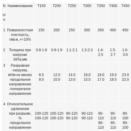
N
Наименование
Т150
Т200
Т250
Т300
Т350
Т400
Т450
п/
п
1
Поверхностная
150
200
250
300
350
400
450
плотность,
г/кв.м.,+/-10%
2
Толщина при
0.8-1.8
0.9-1.9
1.1-2.1
1.3-2.3
1.4-
1.5-
1.6-
нагрузке
2.5
2.7
3.0
2кПа,мм
3
Разрывная
нагрузка,
кН/м не менее
8.5
12.0
14.0
16,0
18.0
19.0
23.0
-продольное
8.0
10.0
13.0
15.0
17.0
18.5
22.0
направление
-поперечное
направление
4
Относительное
удлинение
при разрыве,
100-120
100-120
90-120
90-110
90-
90-
80-
%
100-120
100-120
90-120
90-110
110
110
100
-продольное
90-
90-
80-
направление
110
110
100