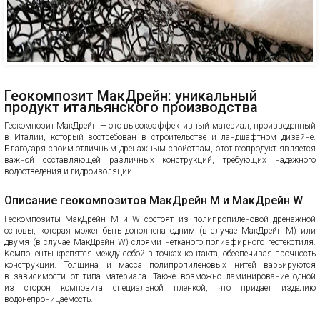
Геокомпозит МакДрейн: уникальный
продукт итальянского производства
Геокомпозит МакДрейн — это высокоэффективный материал, произведенный
в Италии, который востребован в строительстве и ландшафтном дизайне.
Благодаря своим отличным дренажным свойствам, этот геопродукт является
важной составляющей различных конструкций, требующих надежного
водоотведения и гидроизоляции.
Описание геокомпозитов МакДрейн M и МакДрейн W
Геокомпозиты МакДрейн M и W состоят из полипропиленовой дренажной
основы, которая может быть дополнена одним (в случае МакДрейн M) или
двумя (в случае МакДрейн W) слоями нетканого полиэфирного геотекстиля.
Компоненты крепятся между собой в точках контакта, обеспечивая прочность
конструкции. Толщина и масса полипропиленовых нитей варьируются
в зависимости от типа материала. Также возможно ламинирование одной
из сторон композита специальной пленкой, что придает изделию
водонепроницаемость.