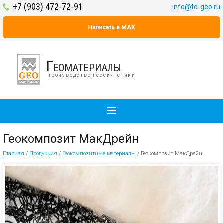
+7 (903) 472-72-91
info@td-geo.ru
Написать в MAX
Геоматериалы
производство геосинтетики
Геокомпозит МакДрейн
Главная
/
Продукция
/
Геокомпозитные материалы
/
Геокомпозит МакДрейн