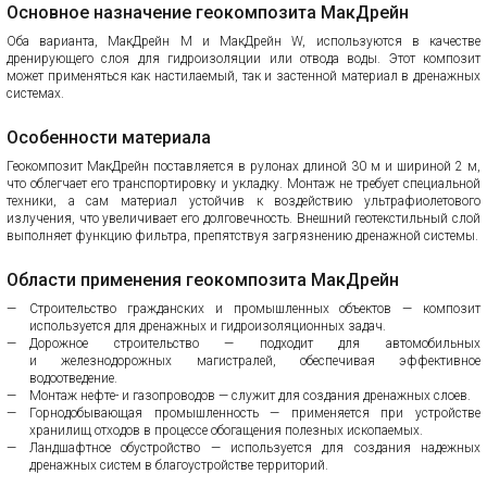
Основное назначение геокомпозита МакДрейн
Оба варианта, МакДрейн M и МакДрейн W, используются в качестве
дренирующего слоя для гидроизоляции или отвода воды. Этот композит
может применяться как настилаемый, так и застенной материал в дренажных
системах.
Особенности материала
Геокомпозит МакДрейн поставляется в рулонах длиной 30 м и шириной 2 м,
что облегчает его транспортировку и укладку. Монтаж не требует специальной
техники, а сам материал устойчив к воздействию ультрафиолетового
излучения, что увеличивает его долговечность. Внешний геотекстильный слой
выполняет функцию фильтра, препятствуя загрязнению дренажной системы.
Области применения геокомпозита МакДрейн
Строительство гражданских и промышленных объектов — композит
используется для дренажных и гидроизоляционных задач.
Дорожное строительство — подходит для автомобильных
и железнодорожных магистралей, обеспечивая эффективное
водоотведение.
Монтаж нефте- и газопроводов — служит для создания дренажных слоев.
Горнодобывающая промышленность — применяется при устройстве
хранилищ отходов в процессе обогащения полезных ископаемых.
Ландшафтное обустройство — используется для создания надежных
дренажных систем в благоустройстве территорий.