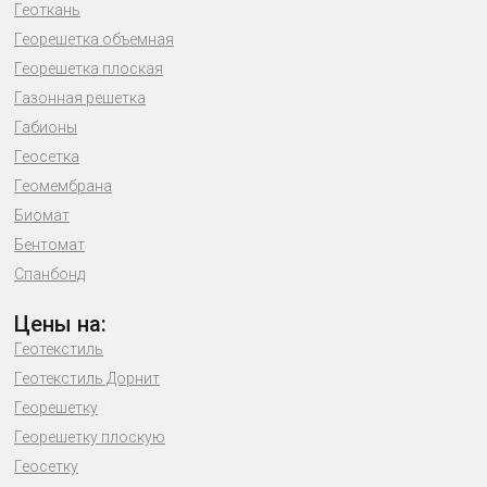
Геоткань
Георешетка объемная
Георешетка плоская
Газонная решетка
Габионы
Геосетка
Геомембрана
Биомат
Бентомат
Спанбонд
Цены на:
Геотекстиль
Геотекстиль Дорнит
Георешетку
Георешетку плоскую
Геосетку