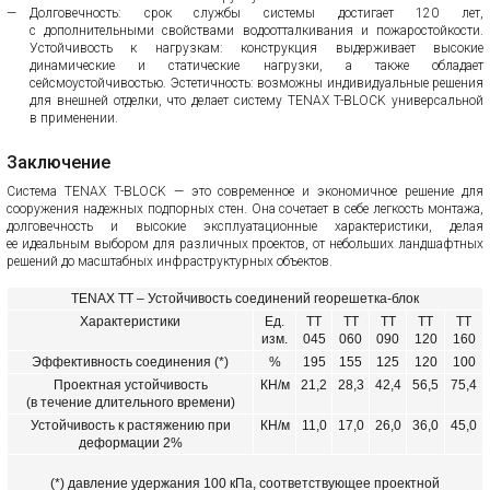
Долговечность: срок службы системы достигает 120 лет,
с дополнительными свойствами водоотталкивания и пожаростойкости.
Устойчивость к нагрузкам: конструкция выдерживает высокие
динамические и статические нагрузки, а также обладает
сейсмоустойчивостью. Эстетичность: возможны индивидуальные решения
для внешней отделки, что делает систему TENAX T-BLOCK универсальной
в применении.
Заключение
Система TENAX T-BLOCK — это современное и экономичное решение для
сооружения надежных подпорных стен. Она сочетает в себе легкость монтажа,
долговечность и высокие эксплуатационные характеристики, делая
ее идеальным выбором для различных проектов, от небольших ландшафтных
решений до масштабных инфраструктурных объектов.
TENAX TT – Устойчивость соединений георешетка-блок
Характеристики
Ед.
TT
TT
TT
TT
TT
изм.
045
060
090
120
160
Эффективность соединения (*)
%
195
155
125
120
100
Проектная устойчивость
КН/м
21,2
28,3
42,4
56,5
75,4
(в течение длительного времени)
Устойчивость к растяжению при
КН/м
11,0
17,0
26,0
36,0
45,0
деформации 2%
(*) давление удержания 100 кПа, соответствующее проектной