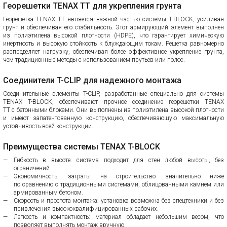
Георешетки TENAX TT для укрепления грунта
Георешетка TENAX TT является важной частью системы T-BLOCK, усиливая
грунт и обеспечивая его стабильность. Этот армирующий элемент выполнен
из полиэтилена высокой плотности (HDPE), что гарантирует химическую
инертность и высокую стойкость к блуждающим токам. Решетка равномерно
распределяет нагрузку, обеспечивая более эффективное укрепление грунта,
чем традиционные методы с использованием прутьев или полос.
Соединители T-CLIP для надежного монтажа
Соединительные элементы T-CLIP, разработанные специально для системы
TENAX T-BLOCK, обеспечивают прочное соединение георешетки TENAX
TT с бетонными блоками. Они выполнены из полиэтилена высокой плотности
и имеют запатентованную конструкцию, обеспечивающую максимальную
устойчивость всей конструкции.
Преимущества системы TENAX T-BLOCK
Гибкость в высоте: система подходит для стен любой высоты, без
ограничений.
Экономичность: затраты на строительство значительно ниже
по сравнению с традиционными системами, облицованными камнем или
армированным бетоном.
Скорость и простота монтажа: установка возможна без спецтехники и без
привлечения высококвалифицированных рабочих.
Легкость и компактность: материал обладает небольшим весом, что
позволяет выполнять монтаж вручную.