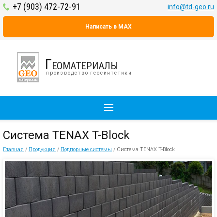
+7 (903) 472-72-91
info@td-geo.ru
Написать в MAX
Геоматериалы
производство геосинтетики
Система TENAX T-Block
Главная
/
Продукция
/
Подпорные системы
/
Система TENAX T-Block