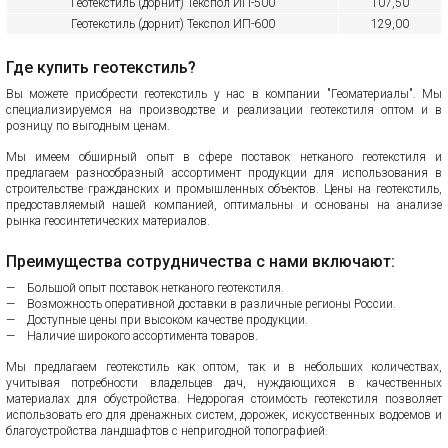
Геотекстиль (дорнит)
Текспол ИП-500
107,50
Геотекстиль (дорнит)
Текспол ИП-600
129,00
Где купить геотекстиль?
Вы можете приобрести геотекстиль у нас в компании "Геоматериалы". Мы
специализируемся на производстве и реализации геотекстиля оптом и в
розницу по выгодным ценам.
Мы имеем обширный опыт в сфере поставок нетканого геотекстиля и
предлагаем разнообразный ассортимент продукции для использования в
строительстве гражданских и промышленных объектов. Цены на геотекстиль,
предоставляемый нашей компанией, оптимальны и основаны на анализе
рынка геосинтетических материалов.
Преимущества сотрудничества с нами включают:
Большой опыт поставок нетканого геотекстиля.
Возможность оперативной доставки в различные регионы России.
Доступные цены при высоком качестве продукции.
Наличие широкого ассортимента товаров.
Мы предлагаем геотекстиль как оптом, так и в небольших количествах,
учитывая потребности владельцев дач, нуждающихся в качественных
материалах для обустройства. Недорогая стоимость геотекстиля позволяет
использовать его для дренажных систем, дорожек, искусственных водоемов и
благоустройства ландшафтов с непригодной топографией.