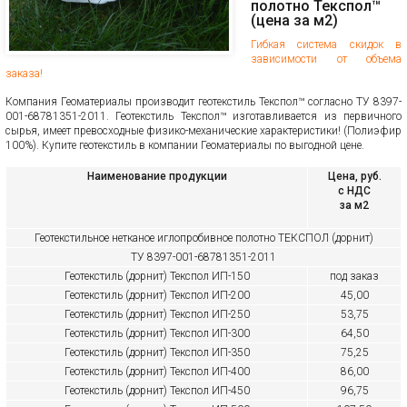
полотно Текспол™
(цена за м2)
Гибкая система скидок в
зависимости от объема
заказа!
Компания Геоматериалы производит геотекстиль Текспол™ согласно ТУ 8397-
001-68781351-2011. Геотекстиль Текспол™ изготавливается из первичного
сырья, имеет превосходные физико-механические характеристики! (Полиэфир
100%). Купите геотекстиль в компании Геоматериалы по выгодной цене.
Наименование продукции
Цена, руб.
с НДС
за м2
Геотекстильное нетканое иглопробивное полотно ТЕКСПОЛ (дорнит)
ТУ 8397-001-68781351-2011
Геотекстиль (дорнит)
Текспол ИП-150
под заказ
Геотекстиль (дорнит)
Текспол ИП-200
45,00
Геотекстиль (дорнит)
Текспол ИП-250
53,75
Геотекстиль (дорнит)
Текспол ИП-300
64,50
Геотекстиль (дорнит)
Текспол ИП-350
75,25
Геотекстиль (дорнит
) Текспол ИП-400
86,00
Геотекстиль (дорнит
) Текспол ИП-450
96,75